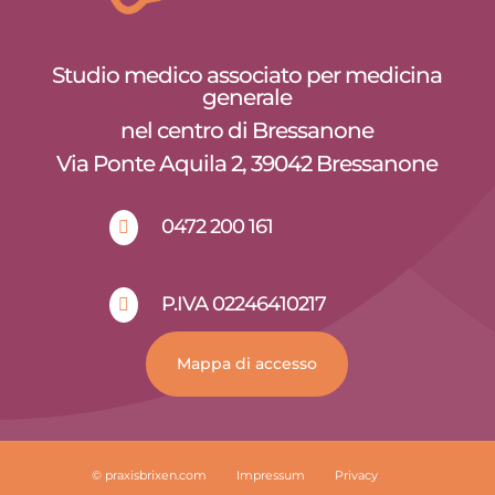
Studio medico associato per medicina
generale
nel centro di Bressanone
Via Ponte Aquila 2, 39042 Bressanone
0472 200 161

P.IVA 02246410217

Mappa di accesso
© praxisbrixen.com
Impressum
Privacy